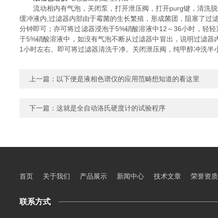
流动相内有气泡，关闭泵，打开泄压阀，打开purg键，清洗脱
缓冲液内,过滤器内部由于霉菌的生长繁殖，形成菌团，阻塞了过
分钟即可；亦可将过滤器浸泡于5%硝酸溶液中12～36小时，轻
于5%硝酸溶液中，如没有气泡不断从过滤器中冒出，说明过滤器内部
1小时左右。即可将过滤器清洗干净。关闭泄压阀，纯甲醇冲洗半
上一篇：
以下便是液相色谱仪的应用范畴想知道的看这里
下一篇：
这就是全自动洛氏硬度计的试验程序
首页
关于我们
产品展示
新闻中心
技术文章
荣誉资质
联系方式