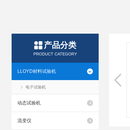
产品分类
5试验机
PRODUCT CATEGORY
验机作为LLOYD材料试验机单柱大承载力机型，
LLOYD材料试验机
较低的成本实现多数材料的性能测试，特殊设计
直线导轨槽使单柱机型拥有如双柱机型一般的测
电子试验机
状态，和超高刚度。兼容广泛的夹具、附件、引
动态试验机
看更多
流变仪