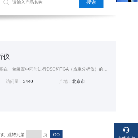
析仪
STA（同步热重分析仪）能在一台装置中同时进行DSC和TGA（热重分析仪）的测量。STA用于通过TGA数据评价热阻、分解温度和组件定量分析，也用于DSC试验、用DSC数据进行比热容试验。
访问量：
3440
产地：
北京市
 末页 跳转到第
页