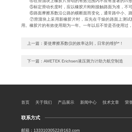
④在滑溜块上橡胶片滑动的有效范围内不应有显著的凹形
⑤标定滑动长度时，应以橡胶片刚刚接触路面为准，不可
⑥路面摩擦系数沿公路的横断面而变化，通常路中小、路面
⑦滑溜块上采用新橡胶片时，应先在干燥的路面上测试数次
用。橡胶片的有效使用期为一年。一年以后不管是否使用过
上一篇：
要使摩擦系数仪的效率达到，日常的维护*！
下一篇：
AMETEK Erichsen液压测力计助力航空制造
首页
关于我们
产品展示
新闻中心
技术文章
荣
联系方式
邮箱：13331030522@163.com