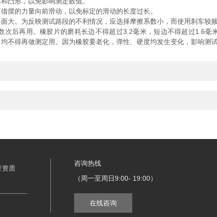
和凸形，以免影响测定数值。
借摆的力量向前滑动，以免标定的滑动的长度过长。
大。为反映测试路段的不利情况，应选择摩擦系数小，而使用刹车较频
后再用。橡胶片的磨耗长边不得超过3.2毫米，短边不得超过1.6毫
，均不得再做测定用。因为橡胶要老化，弹性、硬度均发生变化，影响测
咨询热线
誉资质
（周一至周日9:00- 19:00）
在线咨询