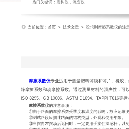
热门关键词：
质构仪
，
流变仪
当前位置：
首页
>
技术文章
>
没想到摩擦系数仪的注
摩擦系数仪
专业适用于测量塑料薄膜和薄片、橡胶、
静摩擦系数和动摩擦系数。通过测量材料的滑爽性，可
ISO 8295、GB 10006、ASTM D1894、TAPPI T816等
摩擦系数仪
的注意事项：
①由于路面的摩擦系数受季度和温度的影响，故应记录测
②测试路段应描述路面的结构类型，外观和使用年限。
③当摆向左摆动后返回时，一定要用手接住摆感杆，以免