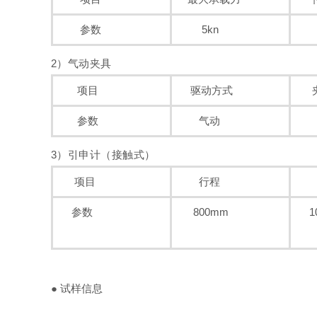
参数
5kn
1
2）
气动夹具
项目
驱动方式
夹
参数
气动
3）引申计（接触式）
项目
行程
参数
800mm
10
● 试样信息