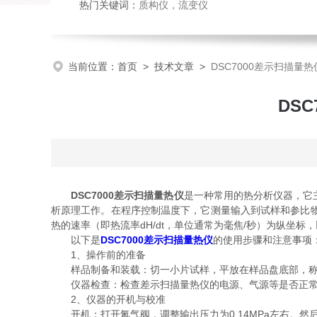
热门关键词：
质构仪
，
流变仪
当前位置：
首页
>
技术文章
>
DSC7000差示扫描
DS
DSC7000差示扫描量热仪
是一种常用的热分析仪器，它
析原理工作。在程序控制温度下，它测量输入到试样和参比物
热的速率（即热流率dH/dt，单位通常为毫焦/秒）为纵坐标
以下是
DSC7000差示扫描量热仪
的使用步骤和注意事项
1、操作前的准备
样品制备和装载：切一小片试样，平放在样品盘底部，称量
仪器检查：检查差示扫描量热仪的电源、气源等是否正常
2、仪器的开机与校准
开机：打开氮气阀，调整输出压力为0.14MPa左右。然