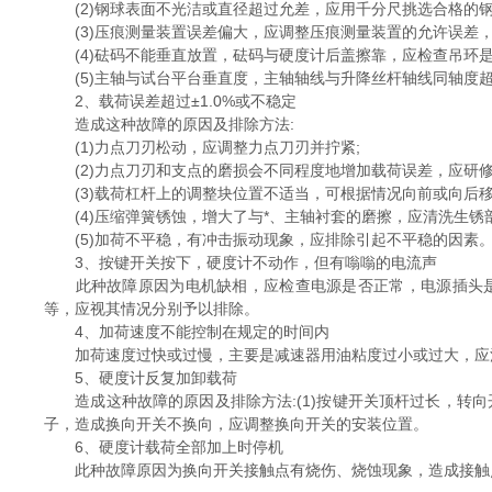
(2)钢球表面不光洁或直径超过允差，应用千分尺挑选合格的钢
(3)压痕测量装置误差偏大，应调整压痕测量装置的允许误差，使其
(4)砝码不能垂直放置，砝码与硬度计后盖擦靠，应检查吊环是
(5)主轴与试台平台垂直度，主轴轴线与升降丝杆轴线同轴度超
2、载荷误差超过±1.0%或不稳定
造成这种故障的原因及排除方法:
(1)力点刀刃松动，应调整力点刀刃并拧紧;
(2)力点刀刃和支点的磨损会不同程度地增加载荷误差，应研修
(3)载荷杠杆上的调整块位置不适当，可根据情况向前或向后移
(4)压缩弹簧锈蚀，增大了与*、主轴衬套的磨擦，应清洗生锈
(5)加荷不平稳，有冲击振动现象，应排除引起不平稳的因素
3、按键开关按下，硬度计不动作，但有嗡嗡的电流声
此种故障原因为电机缺相，应检查电源是否正常，电源插头是
等，应视其情况分别予以排除。
4、加荷速度不能控制在规定的时间内
加荷速度过快或过慢，主要是减速器用油粘度过小或过大，应
5、硬度计反复加卸载荷
造成这种故障的原因及排除方法:(1)按键开关顶杆过长，转向开
子，造成换向开关不换向，应调整换向开关的安装位置。
6、硬度计载荷全部加上时停机
此种故障原因为换向开关接触点有烧伤、烧蚀现象，造成接触点