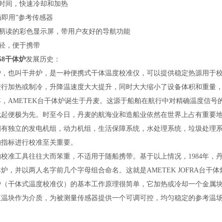
省时间，快速冷却和加热
即插即用”参考传感器
晰易读的彩色显示屏，带用户友好的导航功能
量轻，便于携带
158干体炉
发展历史：
炉，也叫干井炉，是一种便携式干体温度校准仪，可以提供稳定热源用于
进行加热或制冷，升降温速度大大提升，同时大大缩小了设备体积和重量
4年，AMETEK台干体炉诞生于丹麦。这源于船舶在航行中对精确温度信
代起便极为先。时至今日，丹麦的航海业和造船业依然在世界上占有重要
拥有独立的发电机组，动力机组，生活保障系统，水处理系统，垃圾处理
的指标进行校准至关重要。
校准工具往往大而笨重，不适用于随船携带。基于以上情况，1984年，丹麦人Johanna
炉，并以两人名字前几个字母组合命名。这就是AMETEK JOFRA台干
炉（干体式温度校准仪）的基本工作原理很简单，它加热或冷却一个金属
恒温块作为介质，为被测量传感器提供一个可调可控，均匀稳定的参考温