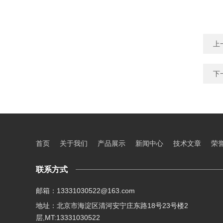
上
下
首页
关于我们
产品展示
新闻中心
技术文章
荣
联系方式
邮箱：13331030522@163.com
地址：北京市海淀区清河安宁庄东路18号23号楼2
层,MT:13331030522