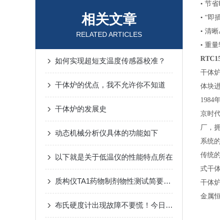
• 节
相关文章
• “
• 清
RELATED ARTICLES
• 重
RTC
如何实现超短支温度传感器校准？
干体
干体炉的优点，我不允许你不知道
体块
198
干体炉的发展史
京时
厂，
动态机械分析仪具体的功能如下
系统
传统的
以下就是关于低温仪的性能特点所在
式干体
质构仪TA1药物制剂物性测试简要分析
干体
金属
布氏硬度计出现故障不要慌！今日教你如何排除！