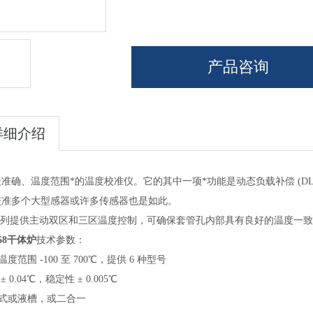
产品咨询
详细介绍
准确、温度范围*的温度校准仪。它的其中一项*功能是动态负载补偿 (DL
校准多个大型感器或许多传感器也是如此。
C系列提供主动双区和三区温度控制，可确保套管孔内部具有良好的温度一
158干体炉
技术参数：
温度范围 -100 至 700℃，提供 6 种型号
 ± 0.04℃，稳定性 ± 0.005℃
体式或液槽，或二合一