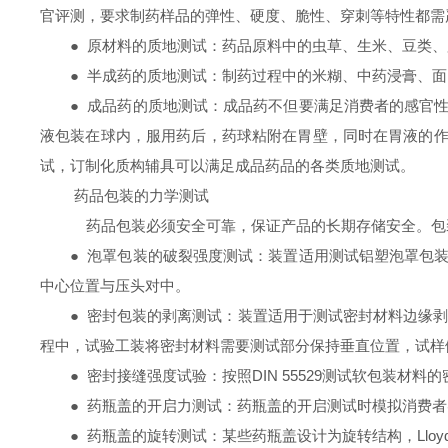
官评测，要求制药样品的弹性、硬度、脆性、穿刺等特性都需
●
原材料的质地测试：药品原料中的虫草、生米、豆类、
●
半成药的质地测试：制药过程中的米糊、中药浸膏、面
●
成品药的质地测试：成品药不但要满足消费者的感官性
液包装在球内，服用药后，药球粘附在胃壁，同时在胃液的作
试，订制化质构辅具可以满足成品药品的各类质地测试。
药品包装的力学测试
药品包装必须安全可靠，保证产品的长期存储安全。包
●
泡罩包装的破裂强度测试：装置适用测试铝塑泡罩包装
中心位置与压头对中。
●
密封包装的剥离测试：装置适用于测试密封材料边缘剥
程中，试验工装将密封材料需要测试部分保持垂直位置，试样
●
密封接缝强度试验：按照DIN 55529测试软包装材
●
药瓶盖的开启力测试：药瓶盖的开启测试时模拟消费者实
●
药瓶盖的旋转测试：某些药瓶盖设计为旋转结构，Lloy