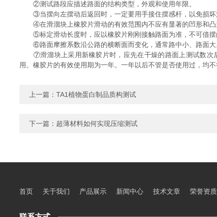
②测试路段应描述路面的结构类型，外观和使用年限。
③当摆向左摆动后返回时，一定要用手接住摆感杆，以免损坏
④在滑溜块上橡胶片滑动的有效范围内不应有显著的凹形和凸
⑤标定滑动长度时，应以橡胶片刚刚接触路面为准，不可借摆
⑥路面摩擦系数沿公路的横断面而变化，通常路中小、路面大。
⑦滑溜块上采用新橡胶片时，应先在干燥的路面上测试数次后再
用。橡胶片的有效使用期为一年。一年以后不管是否使用过，均不
上一篇：
TA1植物蛋白制品质构测试
下一篇：
超薄材料如何实现压缩测试
首页
关于我们
产品展示
新闻中心
技术文章
荣誉资质
联系方式