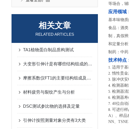
查看全部产品
等场合，辅
应用领域
基本味物质
相关文章
食品：酒类
RELATED ARTICLES
制，真假辨
和定量分析
TA1植物蛋白制品质构测试
制药：中药
技术特点
大变形引伸计是有哪些结构组成的呢？
适用于基
1.
惰性贵金
2.
摩擦系数仪FT1的主要结构组成及其功能如下
脉冲伏安
3.
检测器耐
4.
检测器清
材料疲劳与裂纹产生与分析
5.
检测器寿
6.
40
位自动
7.
DSC测试参比物的选择及定量
可进行样
8.
A）、样品
引伸计按照测量对象分类有3大类
NN、TSN